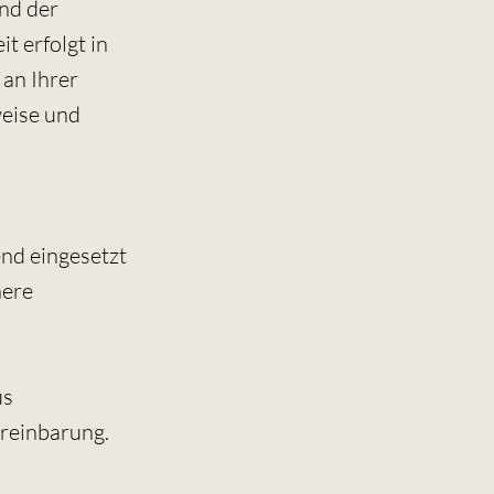
end der
t erfolgt in
 an Ihrer
weise und
end eingesetzt
nere
us
ereinbarung.