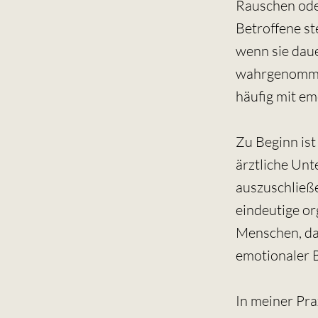
Rauschen oder
Betroffene st
wenn sie dau
wahrgenomme
häufig mit e
Zu Beginn is
ärztliche Unt
auszuschließe
eindeutige or
Menschen, das
emotionaler B
In meiner Pra