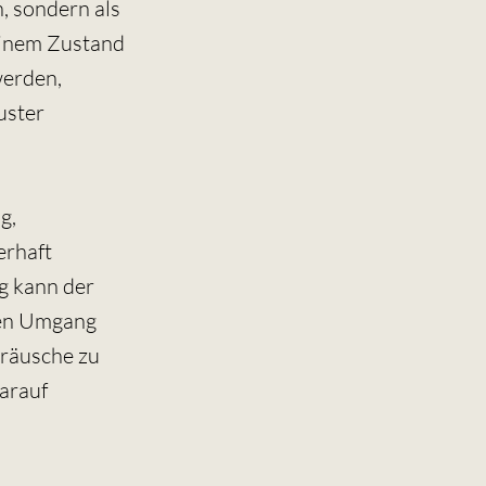
, sondern als
einem Zustand
werden,
uster
g,
erhaft
g kann der
ten Umgang
eräusche zu
darauf