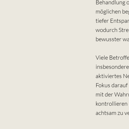
Behandlung o
möglichen be
tiefer Entsp
wodurch Stre
bewusster w
Viele Betrof
insbesondere 
aktiviertes N
Fokus darauf
mit der Wahrn
kontrollieren
achtsam zu v