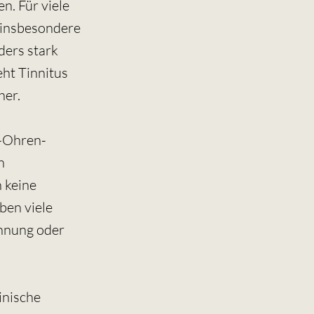
n. Für viele
, insbesondere
ders stark
t Tinnitus
her.
n-Ohren-
n
h keine
ben viele
annung oder
inische