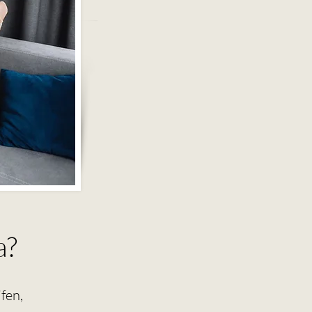
a?
fen,