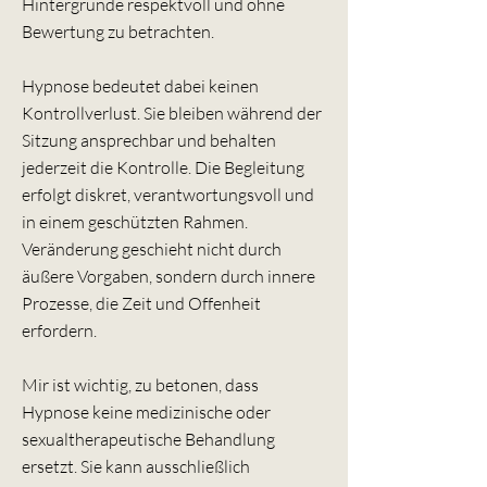
Hintergründe respektvoll und ohne
Bewertung zu betrachten.
Hypnose bedeutet dabei keinen
Kontrollverlust. Sie bleiben während der
Sitzung ansprechbar und behalten
jederzeit die Kontrolle. Die Begleitung
erfolgt diskret, verantwortungsvoll und
in einem geschützten Rahmen.
Veränderung geschieht nicht durch
äußere Vorgaben, sondern durch innere
Prozesse, die Zeit und Offenheit
erfordern.
Mir ist wichtig, zu betonen, dass
Hypnose keine medizinische oder
sexualtherapeutische Behandlung
Kundenbewertungen und Erfahrungen zu
ersetzt. Sie kann ausschließlich
Hypnosepraxis Stefan Heim