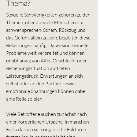
Thema?
Sexuelle Schwierigkeiten gehören zu den
Themen, über die viele Menschen nur
schwer sprechen. Scham, Rückzug und
das Gefühl, allein zu sein, begleiten diese
Belastungen häufig. Dabei sind sexuelle
Probleme weit verbreitet und können
unabhängig von Alter, Geschlecht oder
Beziehungssituation auftreten.
Leistungsdruck, Erwartungen an sich
selbst oder an den Partner sowie
emotionale Spannungen können dabei
eine Rolle spielen.
Viele Betroffene suchen zunächst nach
einer körperlichen Ursache. In manchen
Fällen lassen sich organische Faktoren